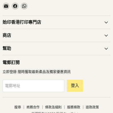
在
在
在
電
Facebook
WhatsApp
子
找
找
郵
到
到
始印香港打印專門店
件
我
我
找
們
們
商店
到
我
幫助
們
電郵訂閱
立即登錄 隨時獲取最新產品及獨家優惠資訊
登入
電郵地址
搜尋
商務合作
條款及細則
服務條款
退款政策