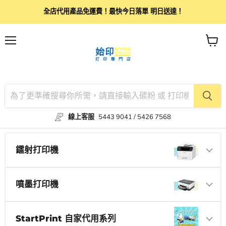
全店代用產品免運費！最快今日落單 明日送達！
目
查
錄
看
購
物
車
線上客服
5443 9041 / 5426 7568
鐳射打印機
噴墨打印機
StartPrint 自家代用系列