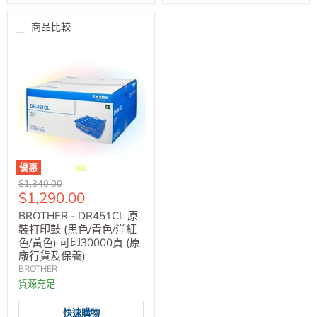
商品比較
優惠
原
$1,340.00
售
$1,290.00
價
價
BROTHER - DR451CL 原
裝打印鼓 (黑色/青色/洋紅
色/黃色) 可印30000頁 (原
廠行貨及保養)
BROTHER
貨源充足
快速購物