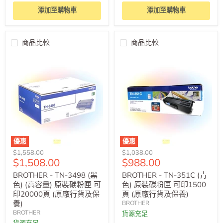
添加至購物車
添加至購物車
商品比較
商品比較
優惠
優惠
原
原
$1,558.00
$1,038.00
售
售
$1,508.00
$988.00
價
價
價
價
BROTHER - TN-3498 (黑
BROTHER - TN-351C (青
色) (高容量) 原裝碳粉匣 可
色) 原裝碳粉匣 可印1500
印20000頁 (原廠行貨及保
頁 (原廠行貨及保養)
養)
BROTHER
BROTHER
貨源充足