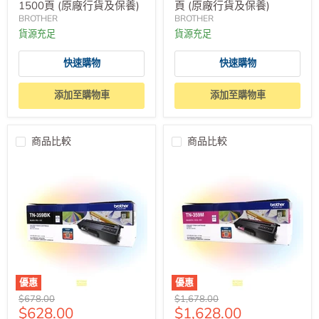
1500頁 (原廠行貨及保養)
頁 (原廠行貨及保養)
BROTHER
BROTHER
貨源充足
貨源充足
快速購物
快速購物
添加至購物車
添加至購物車
商品比較
商品比較
優惠
優惠
原
原
$678.00
$1,678.00
售
售
$628.00
$1,628.00
價
價