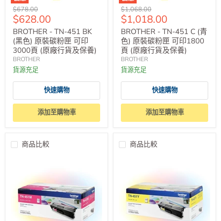
原
原
$678.00
$1,068.00
售
售
$628.00
$1,018.00
價
價
價
價
BROTHER - TN-451 BK
BROTHER - TN-451 C (青
(黑色) 原裝碳粉匣 可印
色) 原裝碳粉匣 可印1800
3000頁 (原廠行貨及保養)
頁 (原廠行貨及保養)
BROTHER
BROTHER
貨源充足
貨源充足
快速購物
快速購物
添加至購物車
添加至購物車
商品比較
商品比較