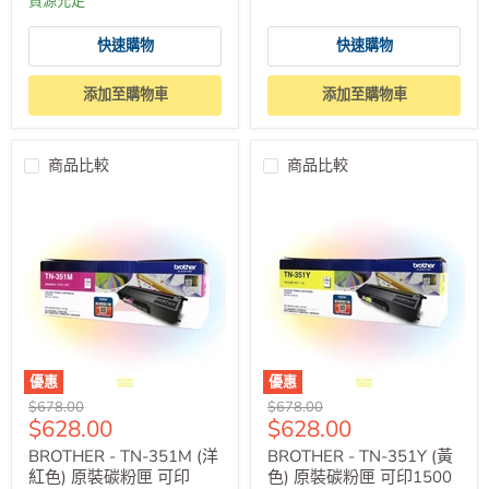
貨源充足
快速購物
快速購物
添加至購物車
添加至購物車
商品比較
商品比較
優惠
優惠
原
原
$678.00
$678.00
售
售
$628.00
$628.00
價
價
價
價
BROTHER - TN-351M (洋
BROTHER - TN-351Y (黃
紅色) 原裝碳粉匣 可印
色) 原裝碳粉匣 可印1500