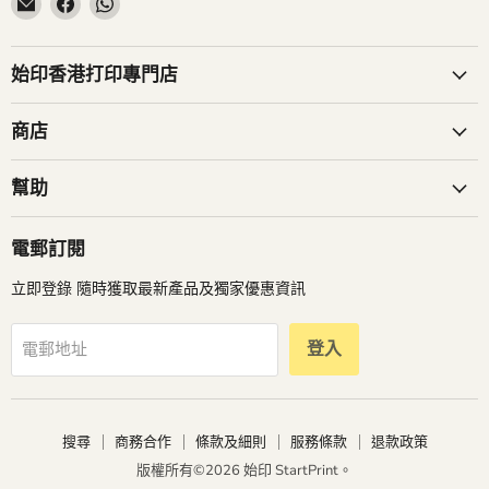
電
Facebook
WhatsApp
子
找
找
郵
到
到
始印香港打印專門店
件
我
我
找
們
們
商店
到
我
幫助
們
電郵訂閱
立即登錄 隨時獲取最新產品及獨家優惠資訊
登入
電郵地址
搜尋
商務合作
條款及細則
服務條款
退款政策
版權所有©2026 始印 StartPrint。