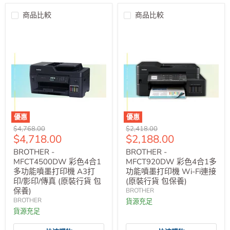
商品比較
商品比較
優惠
優惠
原
原
$4,768.00
$2,418.00
售
售
$4,718.00
$2,188.00
價
價
價
價
BROTHER -
BROTHER -
MFCT4500DW 彩色4合1
MFCT920DW 彩色4合1多
多功能噴墨打印機 A3打
功能噴墨打印機 Wi-Fi連接
印/影印/傳真 (原裝行貨 包
(原裝行貨 包保養)
保養)
BROTHER
BROTHER
貨源充足
貨源充足