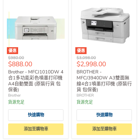
優惠
優惠
原
原
$980.00
$3,098.00
售
售
$888.00
$2,998.00
價
價
價
價
Brother - MFCJ1010DW 4
BROTHER -
合1多功能彩色噴墨打印機
MFCJ3940DW A3雙面無
A4自動雙面 (原裝行貨 包
線4合1噴墨打印機 (原裝行
保養)
貨 包保養)
Brother
BROTHER
貨源充足
貨源充足
快速購物
快速購物
添加至購物車
添加至購物車