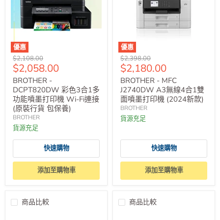
優惠
優惠
原
原
$2,108.00
$2,398.00
售
售
$2,058.00
$2,180.00
價
價
價
價
BROTHER -
BROTHER - MFC
DCPT820DW 彩色3合1多
J2740DW A3無線4合1雙
功能噴墨打印機 Wi-Fi連接
面噴墨打印機 (2024新款)
(原裝行貨 包保養)
BROTHER
BROTHER
貨源充足
貨源充足
快速購物
快速購物
添加至購物車
添加至購物車
商品比較
商品比較