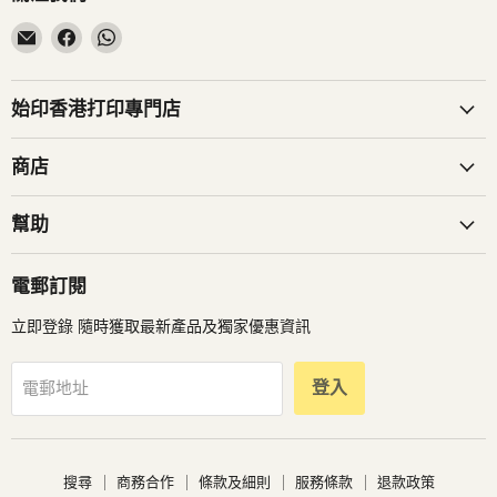
在
在
在
電
Facebook
WhatsApp
子
找
找
郵
到
到
始印香港打印專門店
件
我
我
找
們
們
商店
到
我
幫助
們
電郵訂閱
立即登錄 隨時獲取最新產品及獨家優惠資訊
登入
電郵地址
搜尋
商務合作
條款及細則
服務條款
退款政策