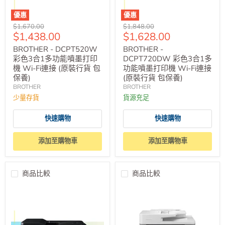
優惠
優惠
原
原
$1,670.00
$1,848.00
售
售
$1,438.00
$1,628.00
價
價
價
價
BROTHER - DCPT520W
BROTHER -
彩色3合1多功能噴墨打印
DCPT720DW 彩色3合1多
機 Wi-Fi連接 (原裝行貨 包
功能噴墨打印機 Wi-Fi連接
保養)
(原裝行貨 包保養)
BROTHER
BROTHER
少量存貨
貨源充足
快速購物
快速購物
添加至購物車
添加至購物車
商品比較
商品比較