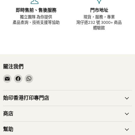
即時售前、售後服務
門市地址
獨立團隊 為你提供
現貨，服務，專業
產品查詢、技術支援等協助
灣仔道232 號 3000+ 商品
體驗館
關注我們
在
在
在
電
Facebook
WhatsApp
子
找
找
郵
到
到
始印香港打印專門店
件
我
我
找
們
們
商店
到
我
幫助
們