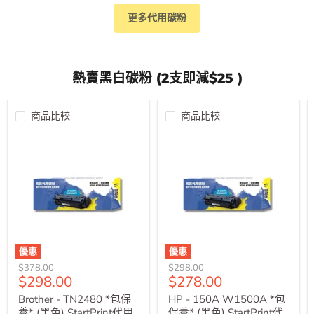
更多代用碳粉
熱賣黑白碳粉 (2支即減$25 )
商品比較
商品比較
優惠
優惠
原
原
$378.00
$298.00
售
售
$298.00
$278.00
價
價
價
價
Brother - TN2480 *包保
HP - 150A W1500A *包
養* (黑色) StartPrint代用
保養* (黑色) StartPrint代