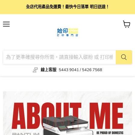
全店代用產品免運費！最快今日落單 明日送達！
目
查
錄
看
購
物
車
線上客服
5443 9041 / 5426 7568