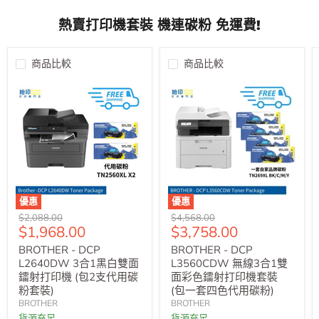
熱賣打印機套裝 機連碳粉 免運費!
商品比較
商品比較
優惠
優惠
原
原
$2,088.00
$4,568.00
售
售
$1,968.00
$3,758.00
價
價
價
價
BROTHER - DCP
BROTHER - DCP
L2640DW 3合1黑白雙面
L3560CDW 無線3合1雙
鐳射打印機 (包2支代用碳
面彩色鐳射打印機套裝
粉套裝)
(包一套四色代用碳粉)
BROTHER
BROTHER