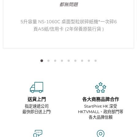
都無問題
5升容量 NS-1060C 桌面型粒狀碎紙機*一次碎6
頁A5紙/信用卡 (2年保養原裝行貨 )
送貨上門
各大商務品牌合作
指定速遞公司
StartPrint HK 深受
最快即日送上門!
HKTVMALL、政府部門等
各大品牌信賴