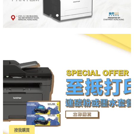
幻
幻
幻
幻
幻
幻
燈
燈
燈
燈
燈
燈
片
片
片
片
片
第
片
1
3
4
5
6
6
2
個
幻
燈
片，
2
個
按我購買