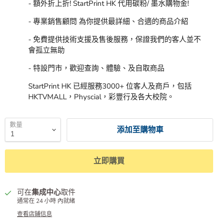
- 額外折上折! StartPrint HK 代用碳粉/ 墨水購物金!
- 專業銷售顧問 為你提供最詳細、合適的商品介紹
- 免費提供技術支援及售後服務，保證我們的客人並不
會孤立無助
- 特設門市，歡迎查詢、體驗、及自取商品
StartPrint HK 已經服務3000+ 位客人及商戶，包括
HKTVMALL，Physcial，彩豐行及各大校院。
數量
添加至購物車
立即購買
可在
集成中心
取件
通常在 24 小時 內就緒
查看店鋪信息