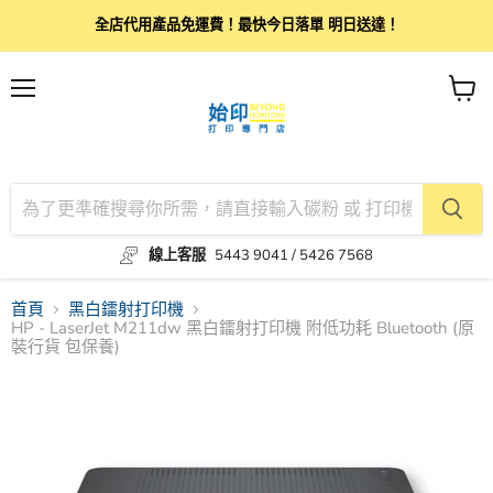
全店代用產品免運費！最快今日落單 明日送達！
目
查
錄
看
購
物
車
線上客服
5443 9041 / 5426 7568
首頁
黑白鐳射打印機
HP - LaserJet M211dw 黑白鐳射打印機 附低功耗 Bluetooth (原
裝行貨 包保養)