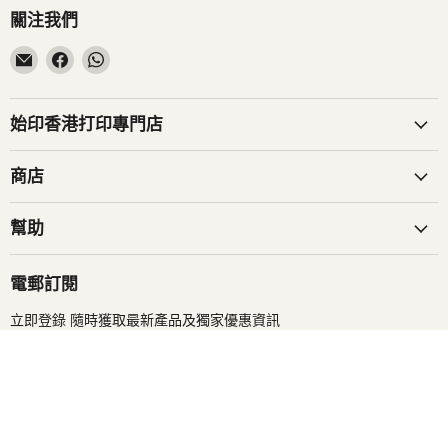
關注我們
在
在
在
電
Facebook
WhatsApp
子
找
找
郵
到
到
始印香港打印專門店
件
我
我
找
們
們
商店
到
我
幫助
們
電郵訂閱
立即登錄 隨時獲取最新產品及獨家優惠資訊
登入
電郵地址