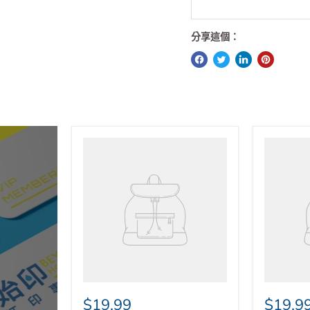
$500-$800 (視
如單購任何類型的打印
如購買代用貨品數量
分享這個：