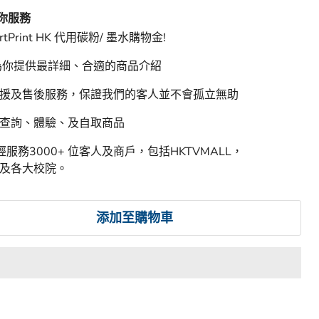
間
 HK 特快物流，最快４小時送達。
 為你服務
rtPrint HK 代用碳粉/ 墨水購物金!
 為你提供最詳細、合適的商品介紹
支援及售後服務，保證我們的客人並不會孤立無助
迎查詢、體驗、及自取商品
HK 已經服務3000+ 位客人及商戶，包括HKTVMALL，
豐行及各大校院。
添加至購物車