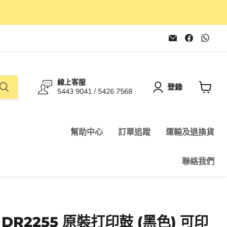
在
在
在
電
Faceboo
Wha
子
找
找
郵
到
到
件
我
我
找
們
們
線上客服
到
登錄
5443 9041 / 5426 7568
我
查
們
看
購
物
幫助中心
訂單追蹤
運輸及退換貨
車
聯絡我們
- DR2255 原裝打印鼓 (黑色) 可印