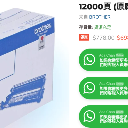
12000頁 (
来自
BROTHER
存貨量:
貨源充足
原價
售價
$778.00
$69
優惠
Ada Chan
Online
如果你需要更多
們的客服人員聯
Ada Chan
Online
如果你需要更多
們的客服人員聯
Ada Chan
Online
如果你需要更多
們的客服人員聯