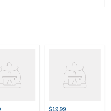
乎地區而定)。
機，本公司將會收取$80 - $150 作為運輸費用。
不足兩支，則收取$30作運輸費用。