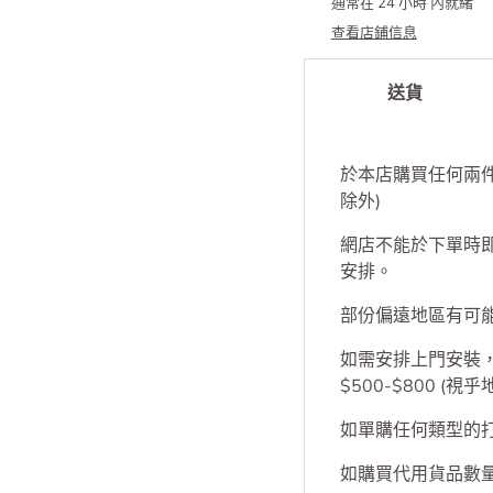
可在
集成中心
取件
通常在 24 小時 內就緒
查看店鋪信息
送貨
於本店購買任何兩
除外)
網店不能於下單時
安排。
部份偏遠地區有可
如需安排上門安裝，S