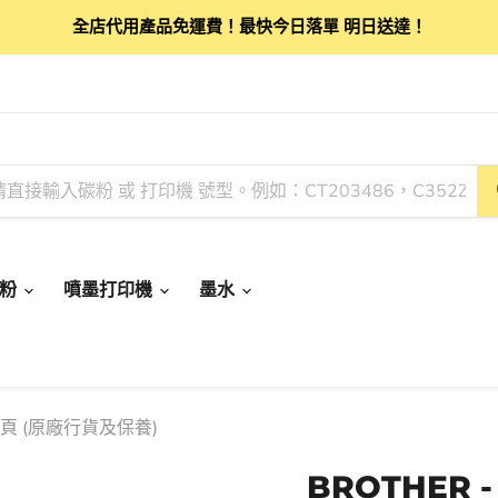
全店代用產品免運費！最快今日落單 明日送達！
碳粉
噴墨打印機
墨水
00頁 (原廠行貨及保養)
BROTHER 