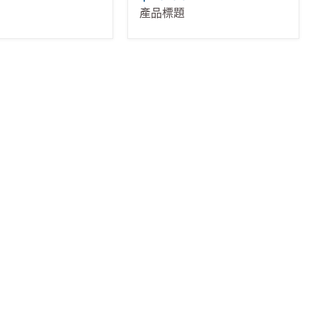
9
$19.99
產品標題