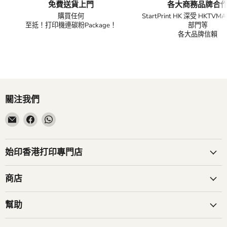
免費送貨上門
各大商務品牌合
購買任何
StartPrint HK 深受 HKTV
至抵！打印機連碳粉Package！
部門等
各大品牌信賴
關注我們
在
在
在
電
Facebook
WhatsApp
子
找
找
郵
到
到
始印香港打印專門店
件
我
我
找
們
們
商店
到
我
幫助
們