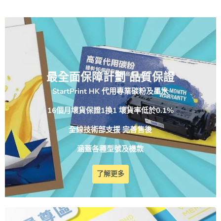
最全面保障計劃 品質保證
StartPrint HK 代用專業碳粉及墨水
16個月壞貨保證1換1 壞貨率低於0.1%
全線技術部支援 完善售後
涵蓋各種型號及機款
了解更多