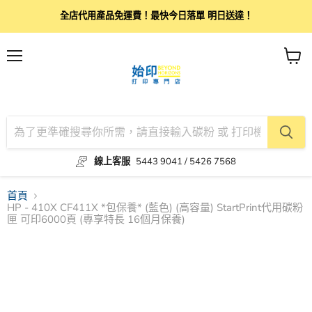
全店代用產品免運費！最快今日落單 明日送達！
目
查
錄
看
購
物
車
線上客服
5443 9041 / 5426 7568
首頁
HP - 410X CF411X *包保養* (藍色) (高容量) StartPrint代用碳粉
匣 可印6000頁 (專享特長 16個月保養)