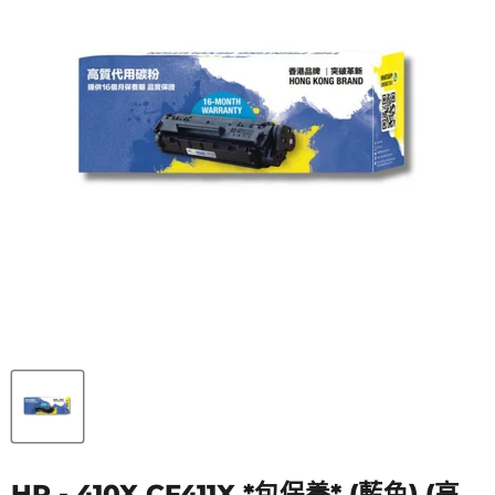
HP - 410X CF411X *包保養* (藍色) (高