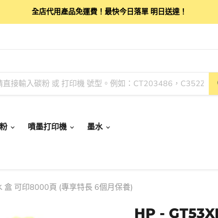
全店代用產品免運費！最快今日落單 明日送達！
碳粉
噴墨打印機
墨水
代用墨水 盒 可印8000頁 (專享特長 6個月保養)
HP - GT53X