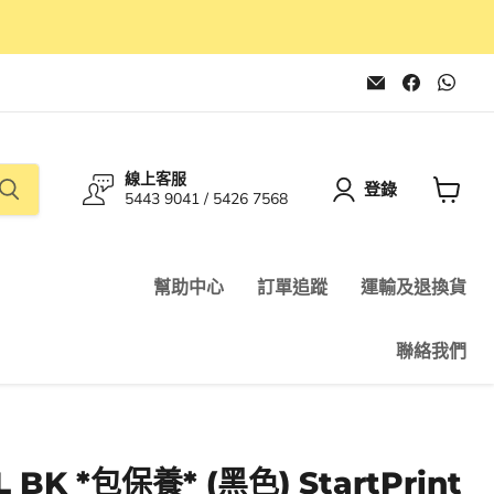
在
在
在
電
Faceboo
Wha
子
找
找
郵
到
到
件
我
我
找
們
們
線上客服
到
登錄
5443 9041 / 5426 7568
我
查
們
看
購
物
幫助中心
訂單追蹤
運輸及退換貨
車
聯絡我們
L BK *包保養* (黑色) StartPrint