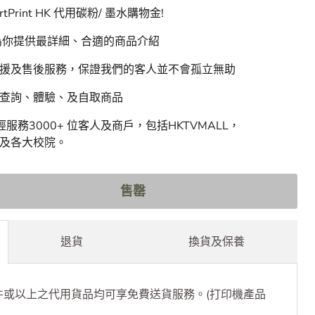
 HK 特快物流，最快４小時送達。
 為你服務
rtPrint HK 代用碳粉/ 墨水購物金!
 為你提供最詳細、合適的商品介紹
支援及售後服務，保證我們的客人並不會孤立無助
迎查詢、體驗、及自取商品
HK 已經服務3000+ 位客人及商戶，包括HKTVMALL，
豐行及各大校院。
售罄
退貨
換貨及保養