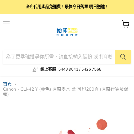
全店代用產品免運費！最快今日落單 明日送達！
目
查
錄
看
購
物
車
線上客服
5443 9041 / 5426 7568
首頁
Canon - CLI-42 Y (黃色) 原廠墨水 盒 可印200頁 (原廠行貨及保
養)