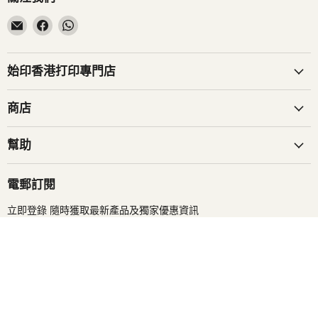
在
在
在
電
Facebook
WhatsApp
子
找
找
郵
到
到
始印香港打印專門店
件
我
我
找
們
們
商店
到
我
幫助
們
電郵訂閱
立即登錄 隨時獲取最新產品及獨家優惠資訊
登入
電郵地址
搜尋
商務合作
條款及細則
服務條款
退款政策