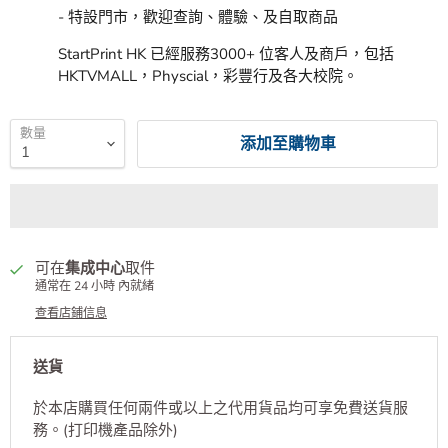
- 特設門市，歡迎查詢、體驗、及自取商品
StartPrint HK 已經服務3000+ 位客人及商戶，包括
HKTVMALL，Physcial，彩豐行及各大校院。
數量
添加至購物車
可在
集成中心
取件
通常在 24 小時 內就緒
查看店鋪信息
送貨
於本店購買任何兩件或以上之代用貨品均可享免費送貨服
務。(打印機產品除外)