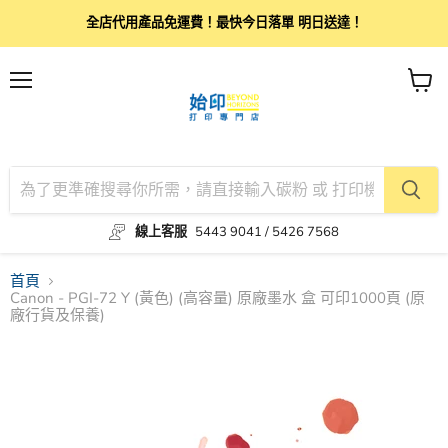
全店代用產品免運費！最快今日落單 明日送達！
目
查
錄
看
購
物
車
線上客服
5443 9041 / 5426 7568
首頁
Canon - PGI-72 Y (黃色) (高容量) 原廠墨水 盒 可印1000頁 (原
廠行貨及保養)