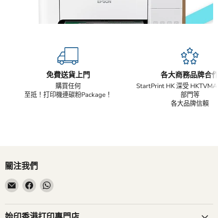
免費送貨上門
各大商務品牌合
購買任何
StartPrint HK 深受 HKTV
至抵！打印機連碳粉Package！
部門等
各大品牌信賴
關注我們
在
在
在
電
Facebook
WhatsApp
子
找
找
郵
到
到
始印香港打印專門店