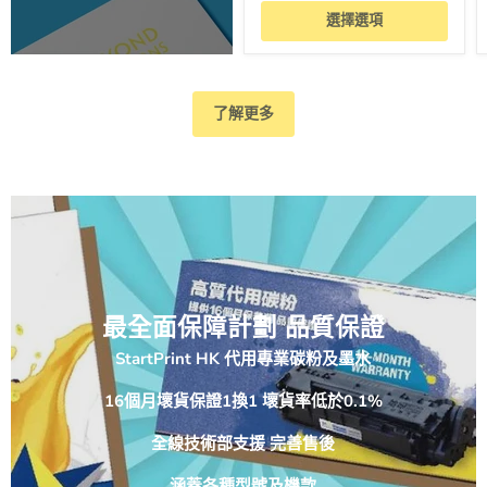
選擇選項
了解更多
最全面保障計劃 品質保證
StartPrint HK 代用專業碳粉及墨水
16個月壞貨保證1換1 壞貨率低於0.1%
全線技術部支援 完善售後
涵蓋各種型號及機款