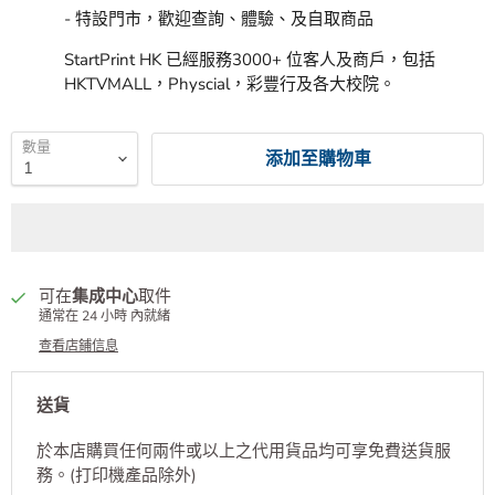
- 特設門市，歡迎查詢、體驗、及自取商品
StartPrint HK 已經服務3000+ 位客人及商戶，包括
HKTVMALL，Physcial，彩豐行及各大校院。
數量
添加至購物車
可在
集成中心
取件
通常在 24 小時 內就緒
查看店鋪信息
送貨
於本店購買任何兩件或以上之代用貨品均可享免費送貨服
務。(打印機產品除外)