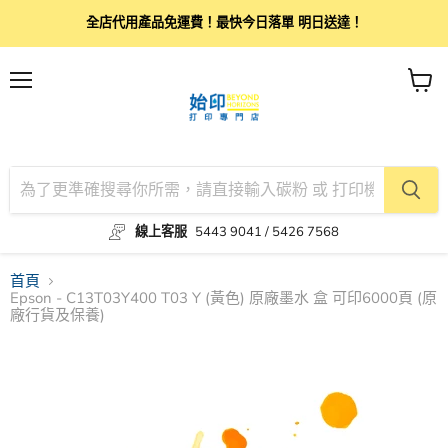
全店代用產品免運費！最快今日落單 明日送達！
目
查
錄
看
購
物
車
線上客服
5443 9041 / 5426 7568
首頁
Epson - C13T03Y400 T03 Y (黃色) 原廠墨水 盒 可印6000頁 (原
廠行貨及保養)