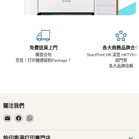
免費送貨上門
各大商務品牌合
購買任何
StartPrint HK 深受 HKTV
至抵！打印機連碳粉Package！
部門等
各大品牌信賴
關注我們
在
在
在
電
Facebook
WhatsApp
子
找
找
郵
到
到
始印香港打印專門店