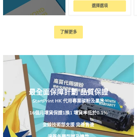
選擇選項
了解更多
最全面保障計劃 品質保證
StartPrint HK 代用專業碳粉及墨水
16個月壞貨保證1換1 壞貨率低於0.1%
全線技術部支援 完善售後
涵蓋各種型號及機款