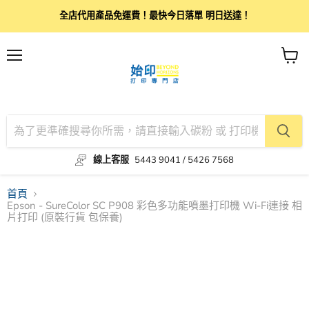
全店代用產品免運費！最快今日落單 明日送達！
目
查
錄
看
購
物
車
線上客服
5443 9041 / 5426 7568
首頁
Epson - SureColor SC P908 彩色多功能噴墨打印機 Wi-Fi連接 相
片打印 (原裝行貨 包保養)