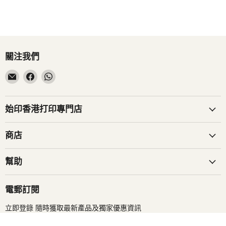
關注我們
在
在
在
電
Facebook
WhatsApp
子
找
找
郵
到
到
始印香港打印專門店
件
我
我
找
們
們
商店
到
我
幫助
們
電郵訂閱
立即登錄 隨時獲取最新產品及獨家優惠資訊