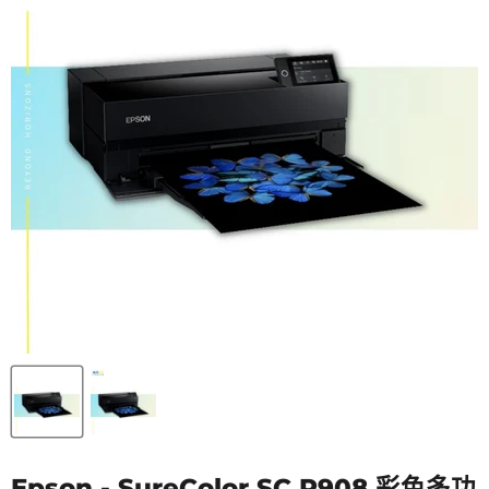
Epson - SureColor SC P908 彩色多功