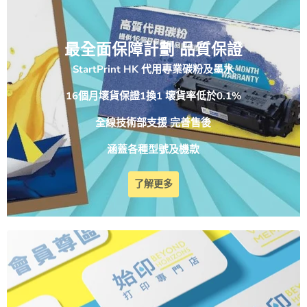
最全面保障計劃 品質保證
StartPrint HK 代用專業碳粉及墨水
16個月壞貨保證1換1 壞貨率低於0.1%
全線技術部支援 完善售後
涵蓋各種型號及機款
了解更多