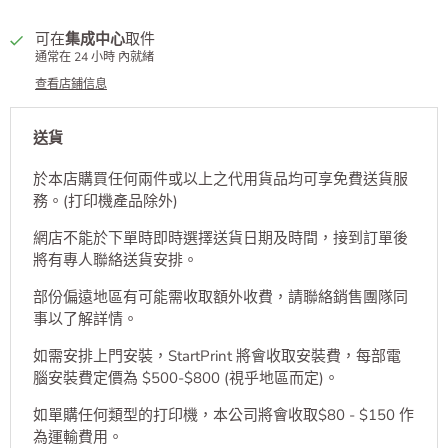
可在
集成中心
取件
通常在 24 小時 內就緒
查看店鋪信息
送貨
於本店購買任何兩件或以上之代用貨品均可享免費送貨服
務。(打印機產品除外)
網店不能於下單時即時選擇送貨日期及時間，接到訂單後
將有專人聯絡送貨安排。
部份偏遠地區有可能需收取額外收費，請聯絡銷售團隊同
事以了解詳情。
如需安排上門安裝，StartPrint 將會收取安裝費，每部電
腦安裝費定價為 $500-$800 (視乎地區而定)。
如單購任何類型的打印機，本公司將會收取$80 - $150 作
為運輸費用。