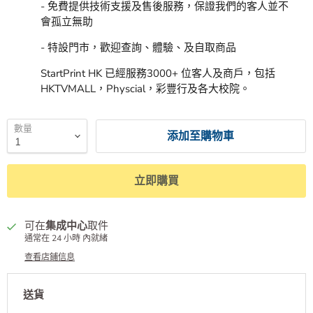
StartPrint HK 為你服務
- 額外折上折! StartPrint HK 代用碳粉/ 墨水購物金!
- 專業銷售顧問 為你提供最詳細、合適的商品介紹
- 免費提供技術支援及售後服務，保證我們的客人並不
會孤立無助
- 特設門市，歡迎查詢、體驗、及自取商品
StartPrint HK 已經服務3000+ 位客人及商戶，包括
HKTVMALL，Physcial，彩豐行及各大校院。
數量
添加至購物車
立即購買
可在
集成中心
取件
通常在 24 小時 內就緒