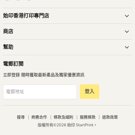
關注我們
在
在
在
電
Facebook
WhatsApp
子
找
找
郵
到
到
始印香港打印專門店
件
我
我
找
們
們
商店
到
我
幫助
們
電郵訂閱
立即登錄 隨時獲取最新產品及獨家優惠資訊
登入
電郵地址