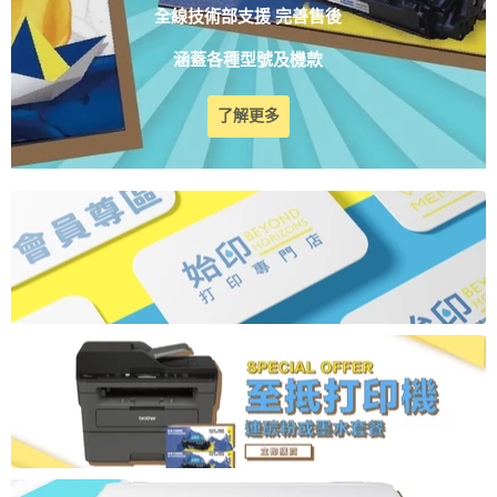
最全面保障計劃 品質保證
StartPrint HK 代用專業碳粉及墨水
16個月壞貨保證1換1 壞貨率低於0.1%
全線技術部支援 完善售後
涵蓋各種型號及機款
了解更多