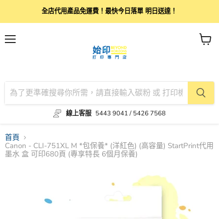
全店代用產品免運費！最快今日落單 明日送達！
目
查
錄
看
購
物
車
線上客服
5443 9041 / 5426 7568
首頁
Canon - CLI-751XL M *包保養* (洋紅色) (高容量) StartPrint代用
墨水 盒 可印680頁 (專享特長 6個月保養)