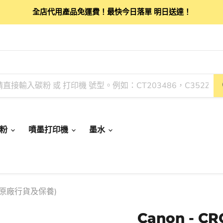
全店代用產品免運費！最快今日落單 明日送達！
碳粉
噴墨打印機
墨水
頁 (原廠行貨及保養)
Canon - C