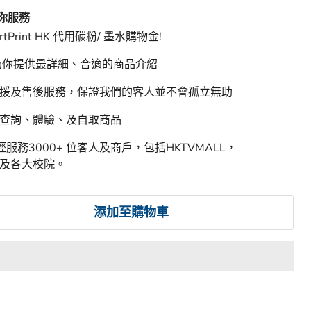
間
 HK 特快物流，最快４小時送達。
 為你服務
rtPrint HK 代用碳粉/ 墨水購物金!
 為你提供最詳細、合適的商品介紹
支援及售後服務，保證我們的客人並不會孤立無助
迎查詢、體驗、及自取商品
HK 已經服務3000+ 位客人及商戶，包括HKTVMALL，
豐行及各大校院。
添加至購物車