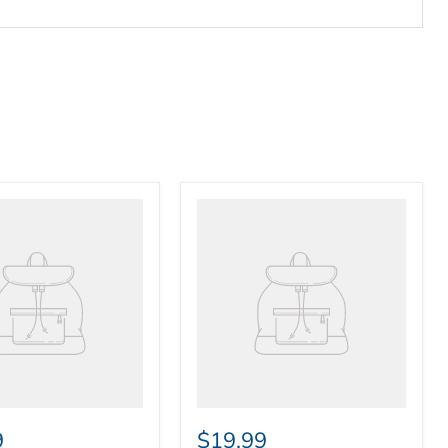
乎地區而定)。
機，本公司將會收取$80 - $150 作為運輸費用。
不足兩支，則收取$30作運輸費用。