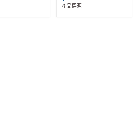
9
$19.99
產品標題