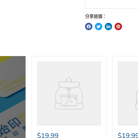
$500-$800 (視
如單購任何類型的打印
如購買代用貨品數量
分享這個：