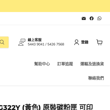
在
在
在
電
Faceboo
Wha
子
找
找
郵
到
到
件
我
我
找
們
們
線上客服
到
登錄
5443 9041 / 5426 7568
我
查
們
看
購
物
幫助中心
訂單追蹤
運輸及退換貨
車
聯絡我們
RG322Y (黃色) 原裝碳粉匣 可印