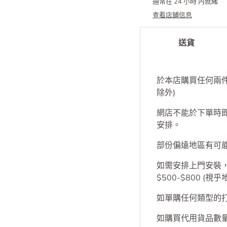
可在
集成中心
取件
通常在 24 小時 內就緒
查看店鋪信息
送貨
於本店購買任何兩
除外)
網店不能於下單時
安排。
部份偏遠地區有可
如需安排上門安裝，S