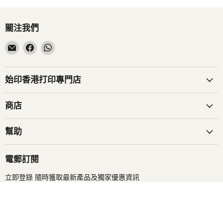
關注我們
在
在
在
電
Facebook
WhatsApp
子
找
找
郵
到
到
始印香港打印專門店
件
我
我
找
們
們
商店
到
我
幫助
們
電郵訂閱
立即登錄 隨時獲取最新產品及獨家優惠資訊
登入
電郵地址