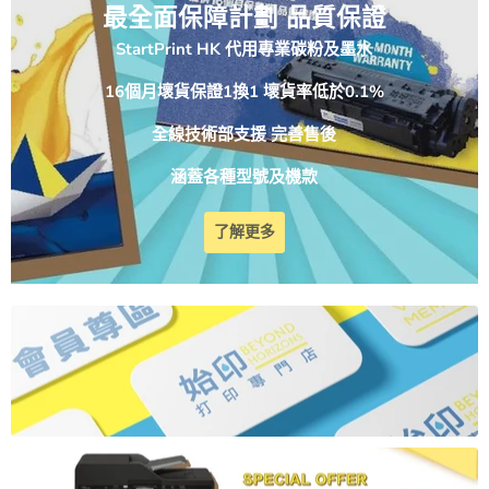
最全面保障計劃 品質保證
StartPrint HK 代用專業碳粉及墨水
16個月壞貨保證1換1 壞貨率低於0.1%
全線技術部支援 完善售後
涵蓋各種型號及機款
了解更多