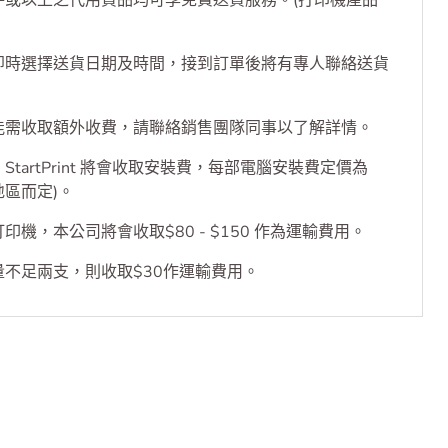
退貨
換貨及保養
件或以上之代用貨品均可享免費送貨服務。(打印機產品
即時選擇送貨日期及時間，接到訂單後將有專人聯絡送貨
能需收取額外收費，請聯絡銷售團隊同事以了解詳情。
tartPrint 將會收取安裝費，每部電腦安裝費定價為
乎地區而定)。
機，本公司將會收取$80 - $150 作為運輸費用。
不足兩支，則收取$30作運輸費用。