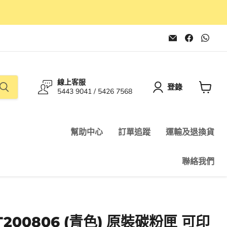
在
在
在
電
Faceboo
Wha
子
找
找
郵
到
到
件
我
我
找
們
們
線上客服
到
登錄
5443 9041 / 5426 7568
我
查
們
看
購
物
幫助中心
訂單追蹤
運輸及退換貨
車
聯絡我們
- CT200806 (青色) 原裝碳粉匣 可印