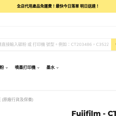
全店代用產品免運費！最快今日落單 明日送達！
碳粉
噴墨打印機
墨水
00頁 (原廠行貨及保養)
Fujifilm 