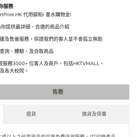
間
 HK 特快物流，最快４小時送達。
 為你服務
rtPrint HK 代用碳粉/ 墨水購物金!
 為你提供最詳細、合適的商品介紹
支援及售後服務，保證我們的客人並不會孤立無助
迎查詢、體驗、及自取商品
HK 已經服務3000+ 位客人及商戶，包括HKTVMALL，
豐行及各大校院。
售罄