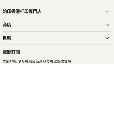
子
找
找
郵
到
到
始印香港打印專門店
件
我
我
找
們
們
商店
到
我
幫助
們
電郵訂閱
立即登錄 隨時獲取最新產品及獨家優惠資訊
登入
電郵地址
搜尋
商務合作
條款及細則
服務條款
退款政策
版權所有©2026 始印 StartPrint。