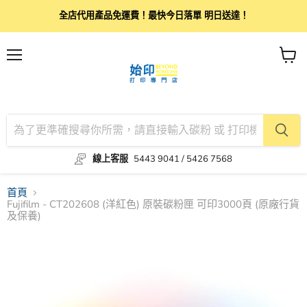
全店代用產品免運費！最快今日落單 明日送達！
目
查
錄
看
購
物
車
線上客服
5443 9041 / 5426 7568
首頁
Fujifilm - CT202608 (洋紅色) 原裝碳粉匣 可印3000頁 (原廠行貨
及保養)