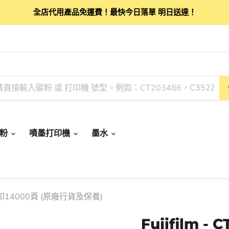
全店代用產品免運費！最快今日落單 明日送達！
碳粉
噴墨打印機
墨水
匣 可印14000頁 (原廠行貨及保養)
Fujifilm -