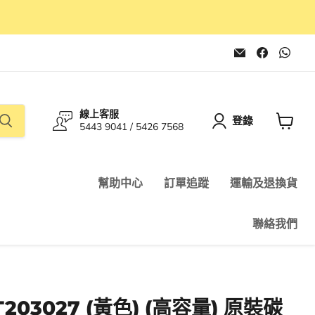
在
在
在
電
Faceboo
Wha
子
找
找
郵
到
到
件
我
我
找
們
們
線上客服
到
登錄
5443 9041 / 5426 7568
我
查
們
看
購
物
幫助中心
訂單追蹤
運輸及退換貨
車
聯絡我們
 CT203027 (黃色) (高容量) 原裝碳