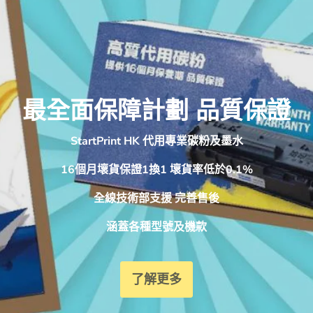
最全面保障計劃 品質保證
StartPrint HK 代用專業碳粉及墨水
16個月壞貨保證1換1 壞貨率低於0.1%
全線技術部支援 完善售後
涵蓋各種型號及機款