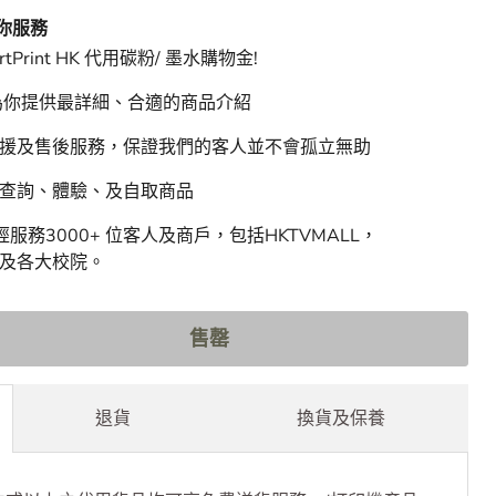
間
 HK 特快物流，最快４小時送達。
 為你服務
rtPrint HK 代用碳粉/ 墨水購物金!
 為你提供最詳細、合適的商品介紹
支援及售後服務，保證我們的客人並不會孤立無助
迎查詢、體驗、及自取商品
HK 已經服務3000+ 位客人及商戶，包括HKTVMALL，
豐行及各大校院。
售罄