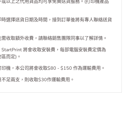
退貨
換貨及保養
件或以上之代用貨品均可享免費送貨服務。(打印機產品
即時選擇送貨日期及時間，接到訂單後將有專人聯絡送貨
能需收取額外收費，請聯絡銷售團隊同事以了解詳情。
tartPrint 將會收取安裝費，每部電腦安裝費定價為
乎地區而定)。
機，本公司將會收取$80 - $150 作為運輸費用。
不足兩支，則收取$30作運輸費用。