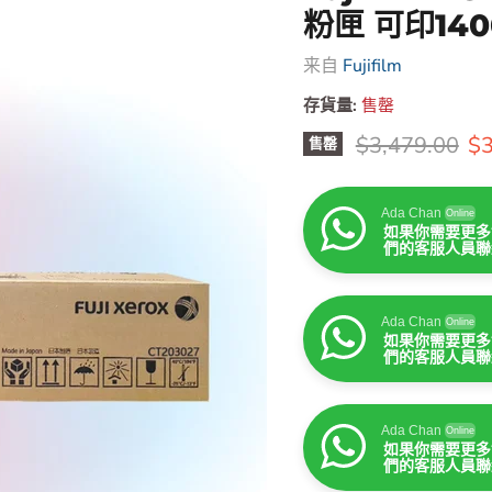
粉匣 可印14
来自
Fujifilm
存貨量:
售罄
原價
售
$3,479.00
$3
售罄
Ada Chan
Online
如果你需要更多
們的客服人員聯
Ada Chan
Online
如果你需要更多
們的客服人員聯
Ada Chan
Online
如果你需要更多
們的客服人員聯