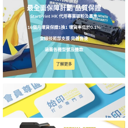
最全面保障計劃 品質保證
StartPrint HK 代用專業碳粉及墨水
16個月壞貨保證1換1 壞貨率低於0.1%
全線技術部支援 完善售後
涵蓋各種型號及機款
了解更多