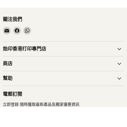
關注我們
在
在
在
電
Facebook
WhatsApp
子
找
找
郵
到
到
始印香港打印專門店
件
我
我
找
們
們
商店
到
我
幫助
們
電郵訂閱
立即登錄 隨時獲取最新產品及獨家優惠資訊
登入
電郵地址