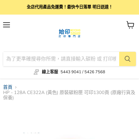
全店代用產品免運費！最快今日落單 明日送達！
目
查
錄
看
購
物
車
線上客服
5443 9041 / 5426 7568
首頁
HP - 128A CE322A (黃色) 原裝碳粉匣 可印1300頁 (原廠行貨及
保養)