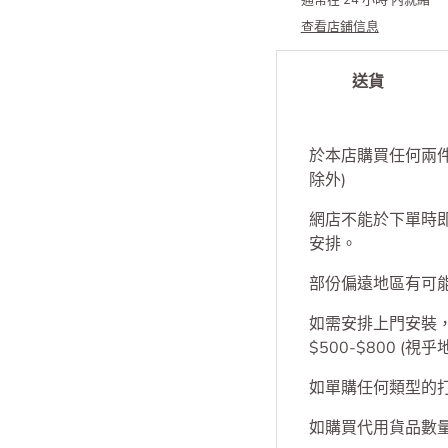
可在
集成中心
取件
通常在 24 小時 內就緒
查看店鋪信息
送貨
於本店購買任何兩
除外)
網店不能於下單時
安排。
部份偏遠地區有可
如需安排上門安裝，S
$500-$800 (視