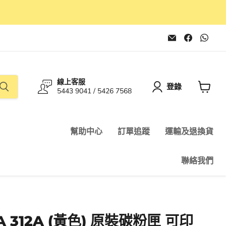
在
在
在
電
Faceboo
Wha
子
找
找
郵
到
到
件
我
我
找
們
們
線上客服
到
登錄
5443 9041 / 5426 7568
我
查
們
看
購
物
幫助中心
訂單追蹤
運輸及退換貨
車
聯絡我們
2A 312A (黃色) 原裝碳粉匣 可印