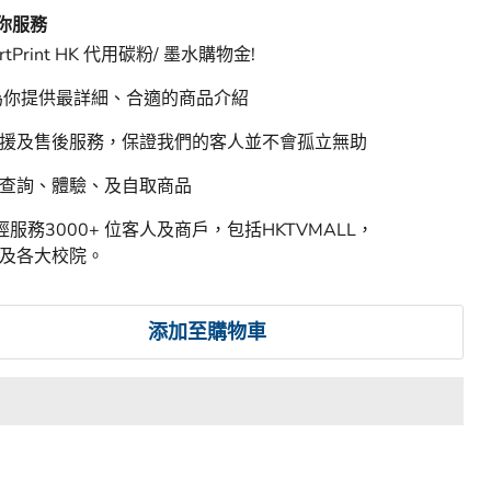
間
 HK 特快物流，最快４小時送達。
 為你服務
rtPrint HK 代用碳粉/ 墨水購物金!
 為你提供最詳細、合適的商品介紹
支援及售後服務，保證我們的客人並不會孤立無助
迎查詢、體驗、及自取商品
HK 已經服務3000+ 位客人及商戶，包括HKTVMALL，
豐行及各大校院。
添加至購物車