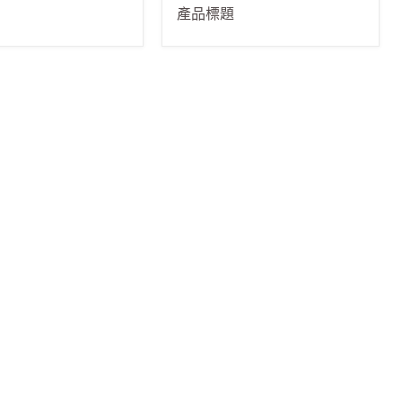
9
$19.99
產品標題