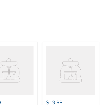
機，本公司將會收取$80 - $150 作為運輸費用。
不足兩支，則收取$30作運輸費用。