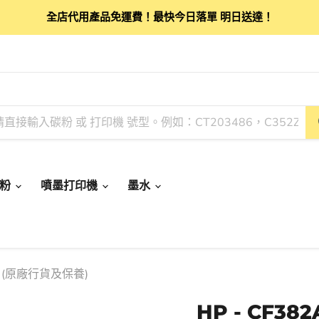
全店代用產品免運費！最快今日落單 明日送達！
碳粉
噴墨打印機
墨水
0頁 (原廠行貨及保養)
HP - CF38