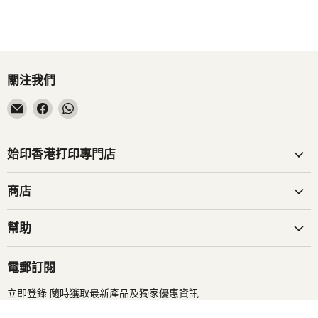
關注我們
在
在
在
電
Facebook
WhatsApp
子
找
找
郵
到
到
始印香港打印專門店
件
我
我
找
們
們
商店
到
我
幫助
們
電郵訂閱
立即登錄 隨時獲取最新產品及獨家優惠資訊