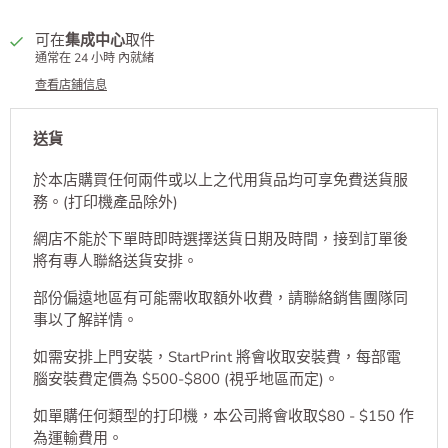
可在
集成中心
取件
通常在 24 小時 內就緒
查看店鋪信息
送貨
於本店購買任何兩件或以上之代用貨品均可享免費送貨服
務。(打印機產品除外)
網店不能於下單時即時選擇送貨日期及時間，接到訂單後
將有專人聯絡送貨安排。
部份偏遠地區有可能需收取額外收費，請聯絡銷售團隊同
事以了解詳情。
如需安排上門安裝，StartPrint 將會收取安裝費，每部電
腦安裝費定價為 $500-$800 (視乎地區而定)。
如單購任何類型的打印機，本公司將會收取$80 - $150 作
為運輸費用。