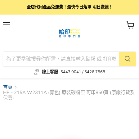
全店代用產品免運費！最快今日落單 明日送達！
目
查
錄
看
購
物
車
線上客服
5443 9041 / 5426 7568
首頁
HP - 215A W2311A (青色) 原裝碳粉匣 可印850頁 (原廠行貨及
保養)