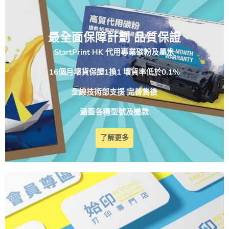
最全面保障計劃 品質保證
StartPrint HK 代用專業碳粉及墨水
16個月壞貨保證1換1 壞貨率低於0.1%
全線技術部支援 完善售後
涵蓋各種型號及機款
了解更多