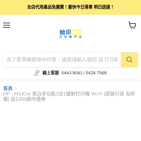
全店代用產品免運費！最快今日落單 明日送達！
目
查
錄
看
購
物
車
線上客服
5443 9041 / 5426 7568
首頁
HP - M141w 黑白多功能3合1鐳射打印機 Wi-Fi (原裝行貨 包保
養) 送$200超市禮券