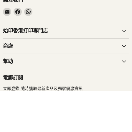
關注我們
在
在
在
電
Facebook
WhatsApp
子
找
找
郵
到
到
始印香港打印專門店
件
我
我
找
們
們
商店
到
我
幫助
們
電郵訂閱
立即登錄 隨時獲取最新產品及獨家優惠資訊
登入
電郵地址
搜尋
商務合作
條款及細則
服務條款
退款政策