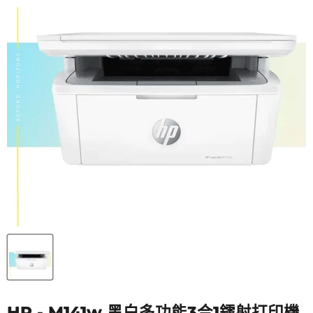
HP - M141w 黑白多功能3合1鐳射打印機