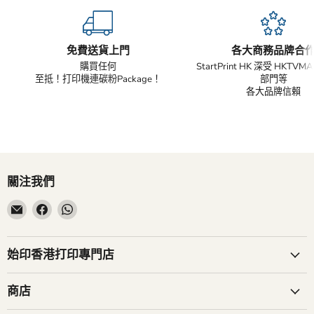
免費送貨上門
各大商務品牌合
購買任何
StartPrint HK 深受 HKTV
至抵！打印機連碳粉Package！
部門等
各大品牌信賴
關注我們
在
在
在
電
Facebook
WhatsApp
子
找
找