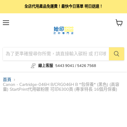
全店代用產品免運費！最快今日落單 明日送達！
目
查
錄
看
購
物
車
線上客服
5443 9041 / 5426 7568
首頁
Canon - Cartridge-046H B/CRG046H B *包保養* (黑色) (高容
量) StartPrint代用碳粉匣 可印6300頁 (專享特長 16個月保養)