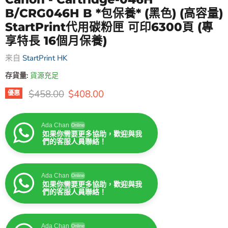
B/CRG046H B *包保養* (黑色) (高容量)
StartPrint代用碳粉匣 可印6300頁 (專
享特長 16個月保養)
来自
StartPrint HK
存貨量:
貨源充足
原價
售價
$458.00
$408.00
優惠
Ada Chan
Online
如果你需要更多協助，歡迎與我
們的客服人員聯絡！
Ada Chan
Online
如果你需要更多協助，歡迎與我
們的客服人員聯絡！
Ada Chan
Online