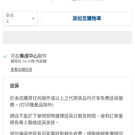
- 特設門市，歡迎查詢、體驗、及自取商品
StartPrint HK 已經服務3000+ 位客人及商戶，包括
HKTVMALL，Physcial，彩豐行及各大校院。
數量
添加至購物車
可在
集成中心
取件
通常在 24 小時 內就緒
查看店鋪信息
送貨
於本店購買任何兩件或以上之代用貨品均可享免費送貨服
務。(打印機產品除外)