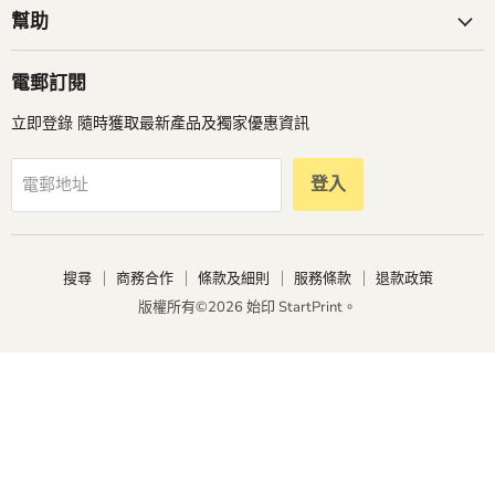
郵
到
到
始印香港打印專門店
件
我
我
找
們
們
商店
到
我
幫助
們
電郵訂閱
立即登錄 隨時獲取最新產品及獨家優惠資訊
登入
電郵地址
搜尋
商務合作
條款及細則
服務條款
退款政策
版權所有©2026 始印 StartPrint。