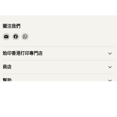
關注我們
在
在
在
電
Facebook
WhatsApp
子
找
找
郵
到
到
始印香港打印專門店
件
我
我
找
們
們
商店
到
我
幫助
們
電郵訂閱
立即登錄 隨時獲取最新產品及獨家優惠資訊