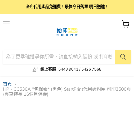
全店代用產品免運費！最快今日落單 明日送達！
目
查
錄
看
購
物
車
線上客服
5443 9041 / 5426 7568
首頁
HP - CC530A *包保養* (黑色) StartPrint代用碳粉匣 可印3500頁
(專享特長 16個月保養)