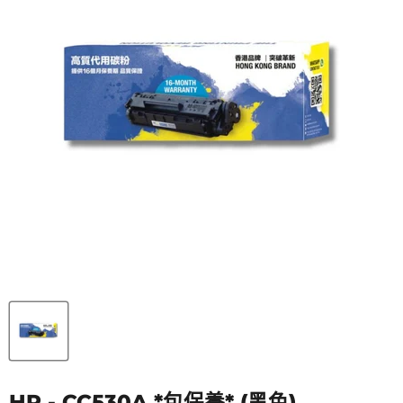
HP - CC530A *包保養* (黑色)