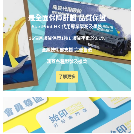
最全面保障計劃 品質保證
StartPrint HK 代用專業碳粉及墨水
16個月壞貨保證1換1 壞貨率低於0.1%
全線技術部支援 完善售後
涵蓋各種型號及機款
了解更多