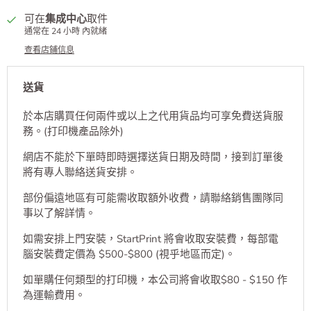
可在
集成中心
取件
通常在 24 小時 內就緒
查看店鋪信息
送貨
於本店購買任何兩件或以上之代用貨品均可享免費送貨服
務。(打印機產品除外)
網店不能於下單時即時選擇送貨日期及時間，接到訂單後
將有專人聯絡送貨安排。
部份偏遠地區有可能需收取額外收費，請聯絡銷售團隊同
事以了解詳情。
如需安排上門安裝，StartPrint 將會收取安裝費，每部電
腦安裝費定價為 $500-$800 (視乎地區而定)。
如單購任何類型的打印機，本公司將會收取$80 - $150 作
為運輸費用。