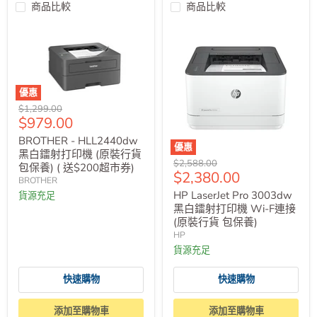
商品比較
商品比較
優惠
原
$1,299.00
售
$979.00
價
價
BROTHER - HLL2440dw
優惠
黑白鐳射打印機 (原裝行貨
原
$2,588.00
包保養) ( 送$200超市券)
售
$2,380.00
價
BROTHER
價
HP LaserJet Pro 3003dw
貨源充足
黑白鐳射打印機 Wi-F連接
(原裝行貨 包保養)
HP
貨源充足
快速購物
快速購物
添加至購物車
添加至購物車