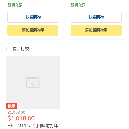
貨源充足
貨源充足
快速購物
快速購物
添加至購物車
添加至購物車
商品比較
優惠
原
$1,068.00
售
$1,018.00
價
價
HP - M111a 黑白鐳射打印