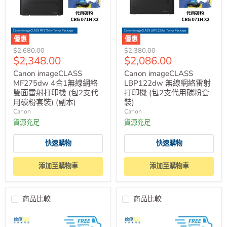
優惠
優惠
原
原
$2,680.00
$2,380.00
售
售
$2,348.00
$2,086.00
價
價
價
價
Canon imageCLASS
Canon imageCLASS
MF275dw 4合1無線網絡
LBP122dw 無線網絡雷射
雙面雷射打印機 (包2支代
打印機 (包2支代用碳粉套
用碳粉套裝) (副本)
裝)
Canon
Canon
貨源充足
貨源充足
快速購物
快速購物
添加至購物車
添加至購物車
商品比較
商品比較