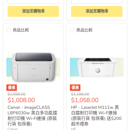
添加至購物車
添加至購物車
商品比較
商品比較
優惠
優惠
原
原
$1,058.00
$1,188.00
售
售
$1,008.00
$1,058.00
價
價
價
價
Canon - imageCLASS
HP - LaserJet M111w 黑
LBP6030w 黑白多功能鐳
白鐳射打印機 Wi-F連接
射打印機 Wi-Fi連接 (原裝
(原裝行貨 包保養) 送$200
行貨 包保養)
超市禮券
Canon
HP