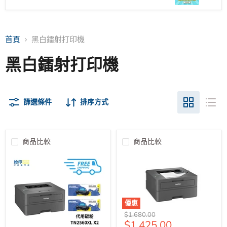
首頁
黑白鐳射打印機
黑白鐳射打印機
篩選條件
排序方式
商品比較
商品比較
優惠
原
$1,680.00
售
$1,425.00
價