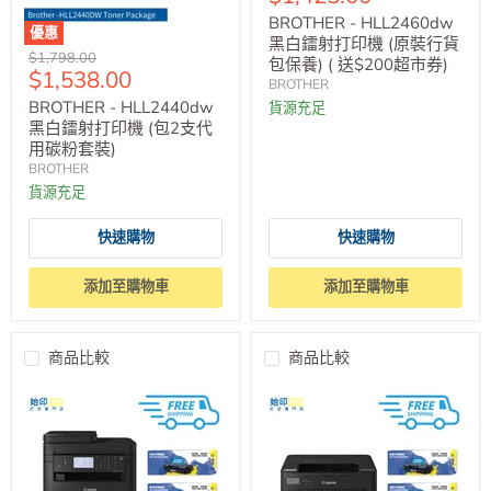
價
BROTHER - HLL2460dw
優惠
黑白鐳射打印機 (原裝行貨
原
$1,798.00
包保養) ( 送$200超市券)
售
$1,538.00
價
BROTHER
價
BROTHER - HLL2440dw
貨源充足
黑白鐳射打印機 (包2支代
用碳粉套裝)
BROTHER
貨源充足
快速購物
快速購物
添加至購物車
添加至購物車
商品比較
商品比較