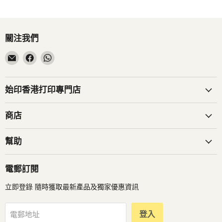
關注我們
在
在
在
電
Facebook
WhatsApp
子
找
找
郵
到
到
始印香港打印專門店
件
我
我
找
們
們
商店
到
我
幫助
們
電郵訂閱
立即登錄 隨時獲取最新產品及獨家優惠資訊
登入
電郵地址