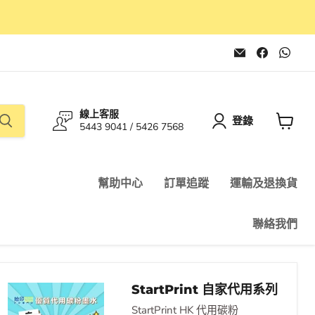
在
在
在
電
Faceboo
Wha
子
找
找
郵
到
到
件
我
我
找
們
們
線上客服
到
登錄
5443 9041 / 5426 7568
我
查
們
看
購
物
幫助中心
訂單追蹤
運輸及退換貨
車
聯絡我們
StartPrint 自家代用系列
StartPrint HK 代用碳粉