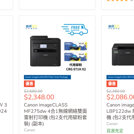
優惠
優惠
原
原
$2,680.00
$2,380.00
售
售
$2,348.00
$2,086.0
價
價
價
價
W 3
Canon imageCLASS
Canon imag
24
MF275dw 4合1無線網絡雙面
LBP122d
雷射打印機 (包2支代用碳粉套
機 (包2支代
裝) (副本)
Canon
Canon
貨源充足