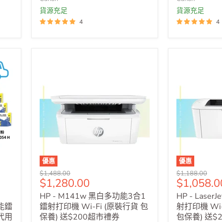
貨源充足
貨源充足
4
4
優惠
優惠
原
原
$1,488.00
$1,188.00
售
售
$1,280.00
$1,058.0
價
價
價
價
HP - M141w 黑白多功能3合1
HP - Laser
功能鐳
鐳射打印機 Wi-Fi (原裝行貨 包
射打印機 Wi
代用
保養) 送$200超市禮券
包保養) 送$