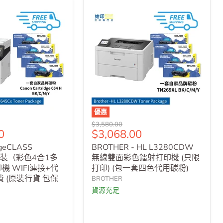
優惠
原
$3,580.00
售
0
$3,068.00
價
價
ageCLASS
BROTHER - HL L3280CDW
 套裝（彩色4合1多
無線雙面彩色鐳射打印機 (只限
 WIFI連接+代
打印) (包一套四色代用碳粉)
 (原裝行貨 包保
BROTHER
貨源充足