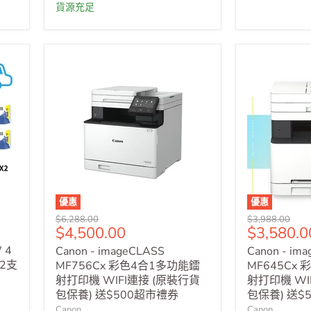
貨源充足
優惠
優惠
原
原
$6,288.00
$3,988.00
售
售
$4,500.00
$3,580.0
價
價
價
價
 4
Canon - imageCLASS
Canon - im
2支
MF756Cx 彩色4合1多功能鐳
MF645Cx
射打印機 WIFI連接 (原裝行貨
射打印機 WI
包保養) 送$500超市禮券
包保養) 送$
Canon
Canon