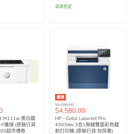
貨源充足
優惠
原
$5,288.00
售
0
$4,580.00
價
價
Jet M111w 黑白鐳
HP - Color LaserJet Pro
-F連接 (原裝行貨
4303dw 3合1無線雙面彩色鐳
200超市禮券
射打印機 (原裝行貨 包保養)