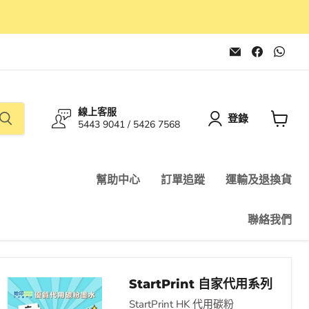
在
在
在
電
Faceboo
Wha
子
找
找
郵
到
到
件
我
我
找
們
們
線上客服
到
登錄
5443 9041 / 5426 7568
我
查
們
看
購
物
幫助中心
訂單追蹤
運輸及退換貨
車
聯絡我們
StartPrint 自家代用系列
StartPrint HK 代用碳粉