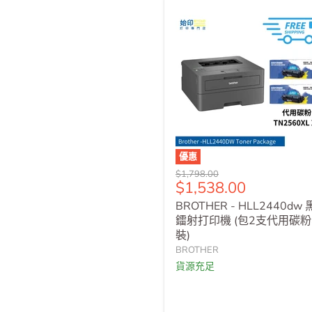
優惠
原
$1,798.00
售
$1,538.00
價
價
BROTHER - HLL2440dw
鐳射打印機 (包2支代用碳
裝)
BROTHER
貨源充足