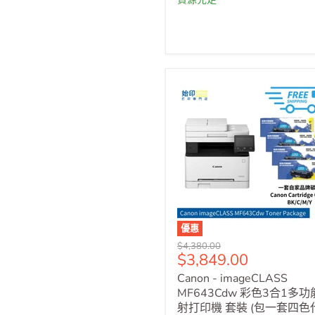
優惠
原
$4,380.00
售
$3,849.00
價
價
Canon - imageCLASS
MF643Cdw 彩色3合1多
射打印機 套裝 (包一套四色