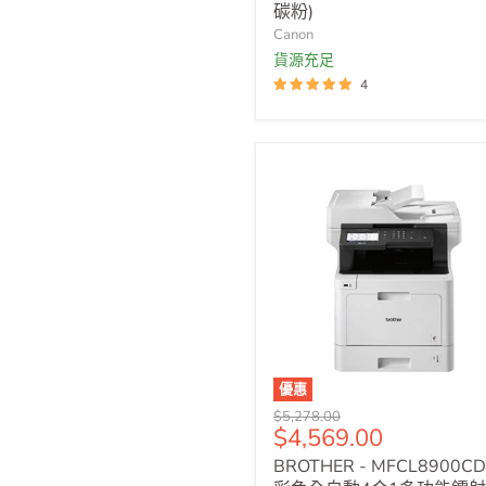
碳粉)
Canon
貨源充足
4
優惠
原
$5,278.00
售
$4,569.00
價
價
BROTHER - MFCL8900C