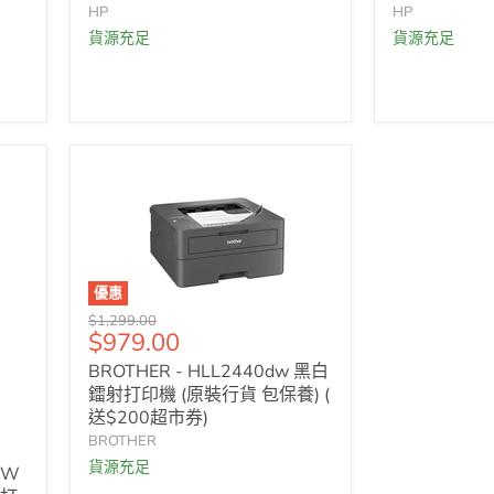
HP
HP
貨源充足
貨源充足
優惠
原
$1,299.00
售
$979.00
價
價
BROTHER - HLL2440dw 黑白
鐳射打印機 (原裝行貨 包保養) (
送$200超市券)
BROTHER
貨源充足
DW