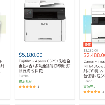
優惠
原
$3,280.00
$5,180.00
售
$2,488.0
價
價
Fujifilm - Apeos C325z 彩色全
FP
Canon - im
自動4合1多功能鐳射打印機 (原
鐳射
MF643Cd
裝行貨 包保養)
送
射打印機 WI
包保養) 送$
Fujifilm
Canon
貨源充足
貨源充足
3
4