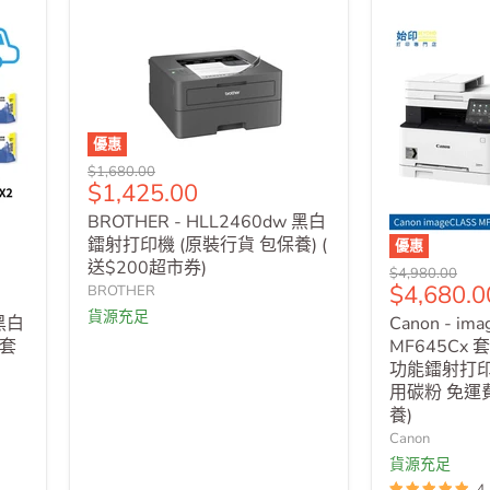
優惠
原
$1,680.00
售
$1,425.00
價
價
BROTHER - HLL2460dw 黑白
鐳射打印機 (原裝行貨 包保養) (
優惠
送$200超市券)
原
$4,980.00
售
$4,680.0
BROTHER
價
價
貨源充足
 黑白
Canon - im
粉套
MF645Cx
功能鐳射打印機
用碳粉 免運費
養)
Canon
貨源充足
4