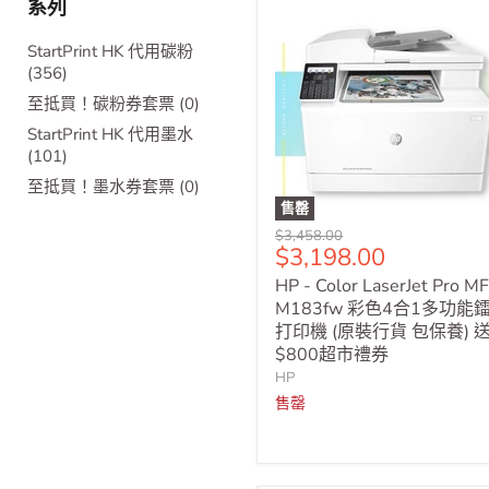
系列
StartPrint HK 代用碳粉
(356)
至抵買！碳粉券套票 (0)
StartPrint HK 代用墨水
(101)
至抵買！墨水券套票 (0)
售罄
原
$3,458.00
售
$3,198.00
價
價
HP - Color LaserJet Pro M
M183fw 彩色4合1多功能
打印機 (原裝行貨 包保養) 
$800超市禮券
HP
售罄