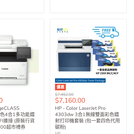
優惠
原
$7,462.00
售
0
$7,160.00
價
價
ageCLASS
HP - Color LaserJet Pro
 彩色4合1多功能鐳
4303dw 3合1無線雙面彩色鐳
FI連接 (原裝行貨
射打印機套裝 (包一套四色代用
500超市禮券
碳粉)
HP