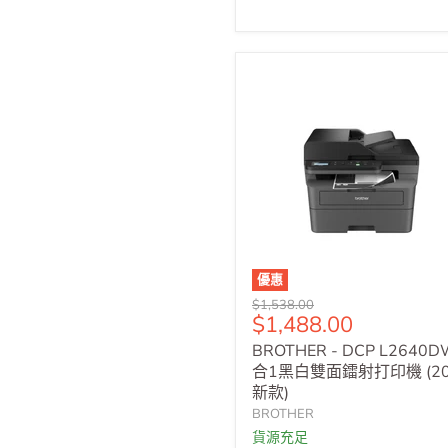
優惠
原
$1,538.00
售
$1,488.00
價
價
BROTHER - DCP L2640D
合1黑白雙面鐳射打印機 (20
新款)
BROTHER
貨源充足