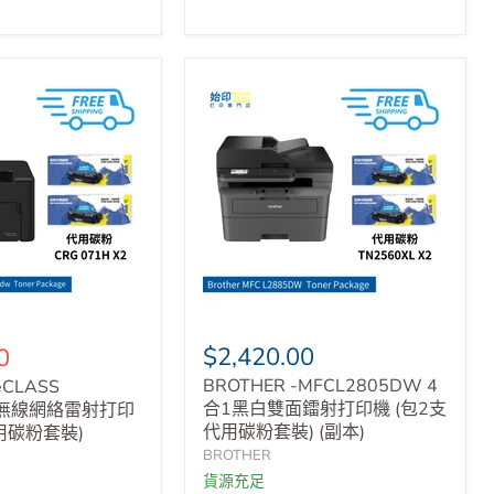
$2,420.00
0
BROTHER -MFCL2805DW 4
eCLASS
合1黑白雙面鐳射打印機 (包2支
w 無線網絡雷射打印
代用碳粉套裝) (副本)
用碳粉套裝)
BROTHER
貨源充足