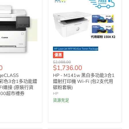
優惠
原
$2,088.00
售
0
$1,736.00
價
價
ageCLASS
HP - M141w 黑白多功能3合1
w 彩色3合1多功能鐳
鐳射打印機 Wi-Fi (包2支代用
FI連接 (原裝行貨
碳粉套裝)
500超市禮券
HP
貨源充足